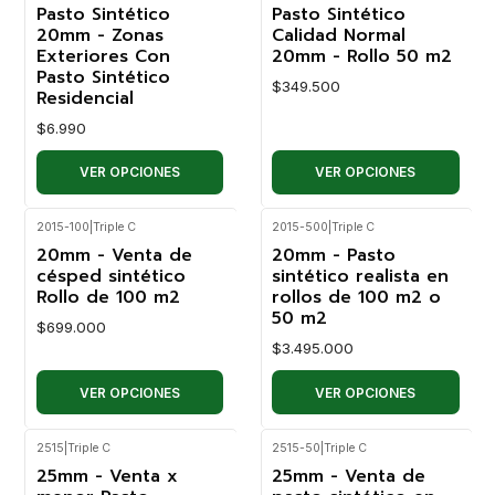
Pasto Sintético
Pasto Sintético
20mm - Zonas
Calidad Normal
Exteriores Con
20mm - Rollo 50 m2
Pasto Sintético
$349.500
Residencial
$6.990
VER OPCIONES
VER OPCIONES
2015-100
|
Triple C
2015-500
|
Triple C
20mm - Venta de
20mm - Pasto
césped sintético
sintético realista en
Rollo de 100 m2
rollos de 100 m2 o
50 m2
$699.000
$3.495.000
VER OPCIONES
VER OPCIONES
2515
|
Triple C
2515-50
|
Triple C
No disponible
No disponible
25mm - Venta x
25mm - Venta de