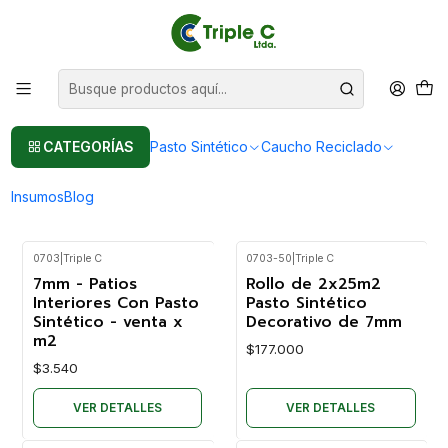
Pasto sintético Para Jardín
Leer más
Inicio
Pasto Sintético
Pasto Sintético Para Jardín
Pasto Sintético Para Jardín
CATEGORÍAS
Pasto Sintético
Caucho Reciclado
Productos para jardín, uso residencial o comercial, vías publicas
FILTROS
Insumos
Blog
0703
|
Triple C
0703-50
|
Triple C
No disponible
No disponible
7mm - Patios
Rollo de 2x25m2
Interiores Con Pasto
Pasto Sintético
Sintético - venta x
Decorativo de 7mm
m2
$177.000
$3.540
VER DETALLES
VER DETALLES