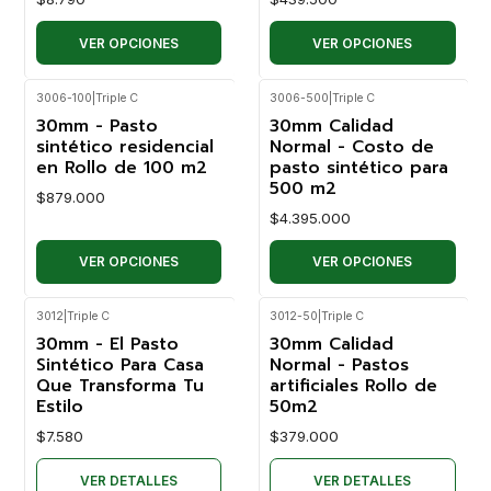
VER OPCIONES
VER OPCIONES
3006-100
|
Triple C
3006-500
|
Triple C
30mm - Pasto
30mm Calidad
sintético residencial
Normal - Costo de
en Rollo de 100 m2
pasto sintético para
500 m2
$879.000
$4.395.000
VER OPCIONES
VER OPCIONES
3012
|
Triple C
3012-50
|
Triple C
No disponible
No disponible
30mm - El Pasto
30mm Calidad
Sintético Para Casa
Normal - Pastos
Que Transforma Tu
artificiales Rollo de
Estilo
50m2
$7.580
$379.000
VER DETALLES
VER DETALLES