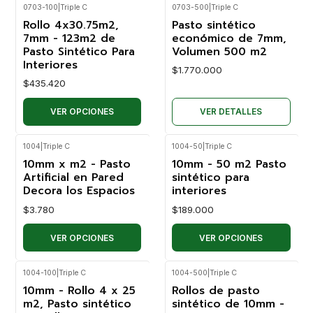
0703-100
|
Triple C
0703-500
|
Triple C
No disponible
Rollo 4x30.75m2,
Pasto sintético
7mm - 123m2 de
económico de 7mm,
Pasto Sintético Para
Volumen 500 m2
Interiores
$1.770.000
$435.420
VER OPCIONES
VER DETALLES
1004
|
Triple C
1004-50
|
Triple C
10mm x m2 - Pasto
10mm - 50 m2 Pasto
Artificial en Pared
sintético para
Decora los Espacios
interiores
$3.780
$189.000
VER OPCIONES
VER OPCIONES
1004-100
|
Triple C
1004-500
|
Triple C
10mm - Rollo 4 x 25
Rollos de pasto
m2, Pasto sintético
sintético de 10mm -