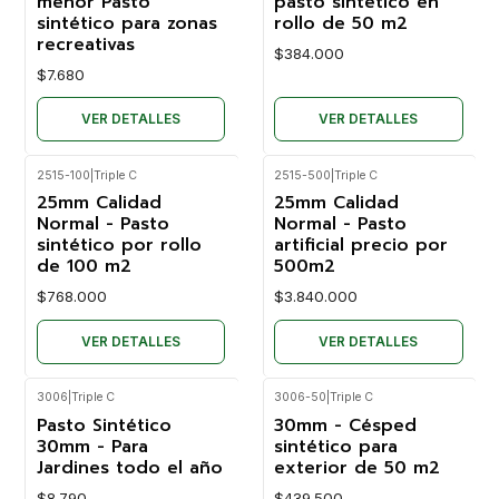
menor Pasto
pasto sintético en
sintético para zonas
rollo de 50 m2
recreativas
$384.000
$7.680
VER DETALLES
VER DETALLES
2515-100
|
Triple C
2515-500
|
Triple C
No disponible
No disponible
25mm Calidad
25mm Calidad
Normal - Pasto
Normal - Pasto
sintético por rollo
artificial precio por
de 100 m2
500m2
$768.000
$3.840.000
VER DETALLES
VER DETALLES
3006
|
Triple C
3006-50
|
Triple C
Pasto Sintético
30mm - Césped
30mm - Para
sintético para
Jardines todo el año
exterior de 50 m2
$8.790
$439.500