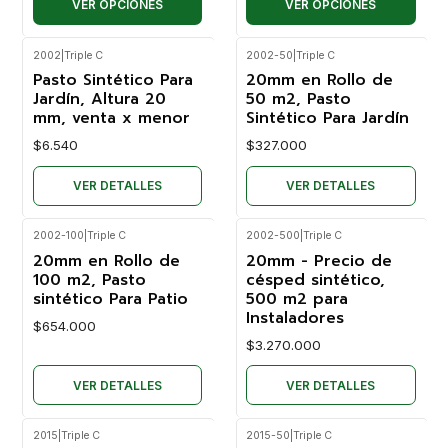
VER OPCIONES
VER OPCIONES
2002
|
Triple C
2002-50
|
Triple C
No disponible
No disponible
Pasto Sintético Para
20mm en Rollo de
Jardín, Altura 20
50 m2, Pasto
mm, venta x menor
Sintético Para Jardín
$6.540
$327.000
VER DETALLES
VER DETALLES
2002-100
|
Triple C
2002-500
|
Triple C
No disponible
No disponible
20mm en Rollo de
20mm - Precio de
100 m2, Pasto
césped sintético,
sintético Para Patio
500 m2 para
Instaladores
$654.000
$3.270.000
VER DETALLES
VER DETALLES
2015
|
Triple C
2015-50
|
Triple C