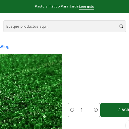
 sintético para interiores
Pasto sintético Para Jardín
Leer más
10mm - 50 m2 P
s
Blog
AGR
Cantidad