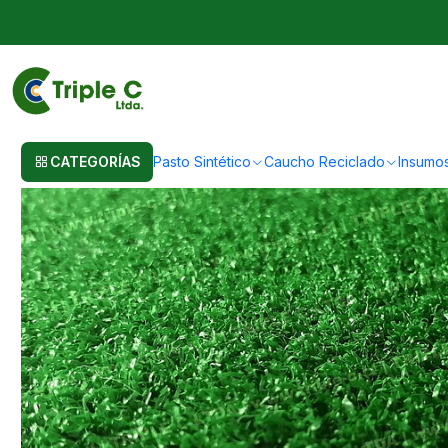
Inicio
Pasto Sintético
Pasto Sintético Para Jardín
10mm - 50 m2 Pasto
CATEGORÍAS
Pasto Sintético
Caucho Reciclado
Insumo