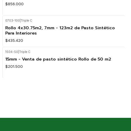
$856.000
0703-100
|
Triple C
Rollo 4x30.75m2, 7mm - 123m2 de Pasto Sintético
Para Interiores
$435.420
1504-50
|
Triple C
15mm - Venta de pasto sintético Rollo de 50 m2
$201.500