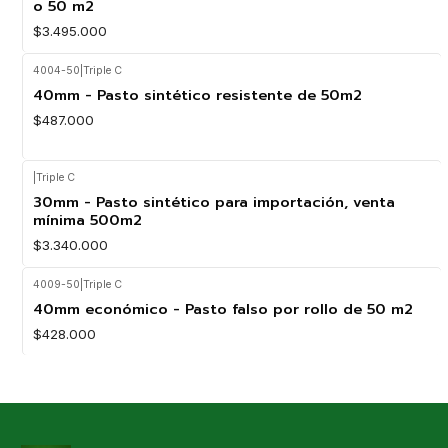
o 50 m2
$3.495.000
4004-50
|
Triple C
40mm - Pasto sintético resistente de 50m2
$487.000
|
Triple C
30mm - Pasto sintético para importación, venta
mínima 500m2
$3.340.000
4009-50
|
Triple C
40mm económico - Pasto falso por rollo de 50 m2
$428.000