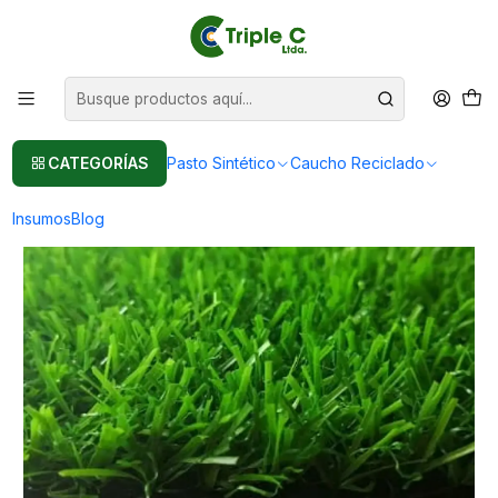
Pasto sintético Para Jardín
Leer más
Inicio
Pasto Sintético
Pasto Sintético Para Jardín
20mm en Rollo de 100 m2, Pasto sintético Para Patio
CATEGORÍAS
Pasto Sintético
Caucho Reciclado
Insumos
Blog