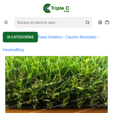
Pasto sintético Para Jardín
Leer más
Inicio
Pasto Sintético
Pasto Sintético Para Jardín
30mm Calidad Normal - Costo de pasto sintético para 500 m2
CATEGORÍAS
Pasto Sintético
Caucho Reciclado
Insumos
Blog