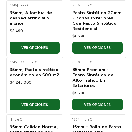
3515
|
Triple C
2015
|
Triple C
35mm, Alfombra de
Pasto Sintético 20mm
césped artificial x
- Zonas Exteriores
menor
Con Pasto Sintético
Residencial
$8.490
$6.990
VER OPCIONES
VER OPCIONES
3515-500
|
Triple C
3510
|
Triple C
35mm, Pasto sintético
35mm Premium -
económico en 500 m2
Pasto Sintético de
Alto Tráfico En
$4.245.000
Exteriores
$9.280
VER OPCIONES
VER OPCIONES
|
Triple C
1504
|
Triple C
35mm Calidad Normal,
15mm - Rollo de Pasto
Pasto sintético con
Sintético, Uso