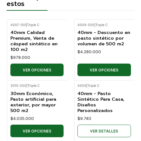
estos
4007-100
|
Triple C
4009-500
|
Triple C
40mm Calidad
40mm - Descuento en
Premium, Venta de
pasto sintético por
césped sintético en
volumen de 500 m2
100 m2
$4.280.000
$978.000
VER OPCIONES
VER OPCIONES
3015-500
|
Triple C
4004
|
Triple C
Agotado
30mm Económico,
40mm - Pasto
Pasto artificial para
Sintético Para Casa,
exterior, por mayor
Diseños
500 m2
Personalizados
$4.035.000
$9.740
VER OPCIONES
VER DETALLES