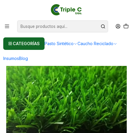
Pasto sintético Para Jardín
Leer más
Inicio
Pasto Sintético
Pasto Sintético Para Jardín
20mm en Rollo de 50 m2, Pasto Sintético Para Jardín
CATEGORÍAS
Pasto Sintético
Caucho Reciclado
Insumos
Blog