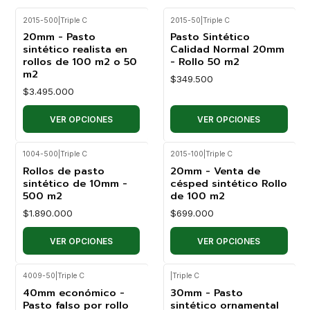
2015-500
|
Triple C
2015-50
|
Triple C
20mm - Pasto
Pasto Sintético
sintético realista en
Calidad Normal 20mm
rollos de 100 m2 o 50
- Rollo 50 m2
m2
$349.500
$3.495.000
VER OPCIONES
VER OPCIONES
1004-500
|
Triple C
2015-100
|
Triple C
Rollos de pasto
20mm - Venta de
sintético de 10mm -
césped sintético Rollo
500 m2
de 100 m2
$1.890.000
$699.000
VER OPCIONES
VER OPCIONES
4009-50
|
Triple C
|
Triple C
40mm económico -
30mm - Pasto
Pasto falso por rollo
sintético ornamental