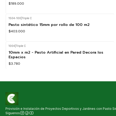
$189.000
1504-100
|
Triple C
Pasto sintético 15mm por rollo de 100 m2
$403.000
1004
|
Triple C
10mm x m2 - Pasto Artificial en Pared Decora los
Espacios
$3.780
Provisión e Instalación de Proyectos Deportivos y Jardines con Pasto Sin
Síguenos