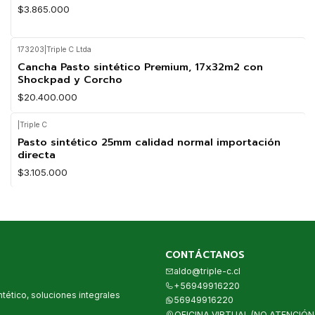
$3.865.000
173203
|
Triple C Ltda
Cancha Pasto sintético Premium, 17x32m2 con
Shockpad y Corcho
$20.400.000
|
Triple C
Pasto sintético 25mm calidad normal importación
directa
$3.105.000
CONTÁCTANOS
aldo@triple-c.cl
+56949916220
tético, soluciones integrales
56949916220
OFICINA VIRTUAL (NO ATENCIÓN