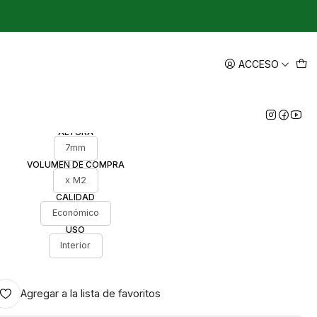
|
nteriores Con Pasto Sintético -
ACCESO
venta x m2
ALTURA
7mm
VOLUMEN DE COMPRA
x M2
CALIDAD
Económico
USO
Interior
Agregar a la lista de favoritos