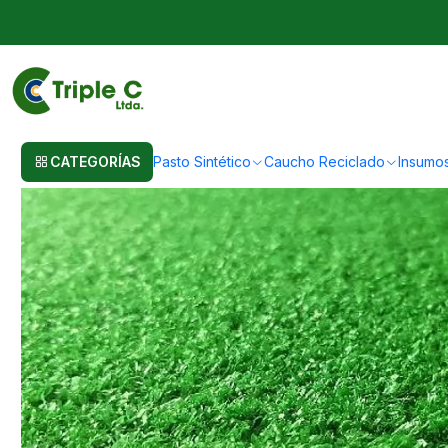
Inicio
Pasto Sintético
Pasto Sintético Para Jardín
7mm - Patios Interi
CATEGORÍAS
Pasto Sintético
Caucho Reciclado
Insumo