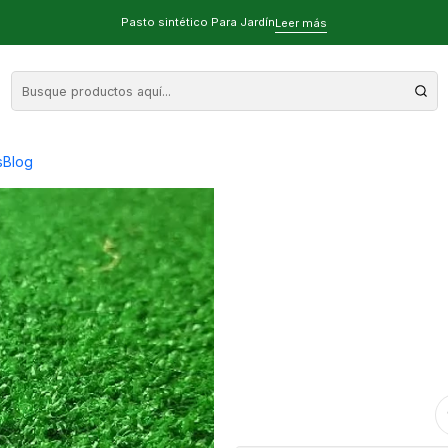
ores Con Pasto Sintético - venta x m2
Pasto sintético Para Jardín
Leer más
7mm - Patios I
s
Blog