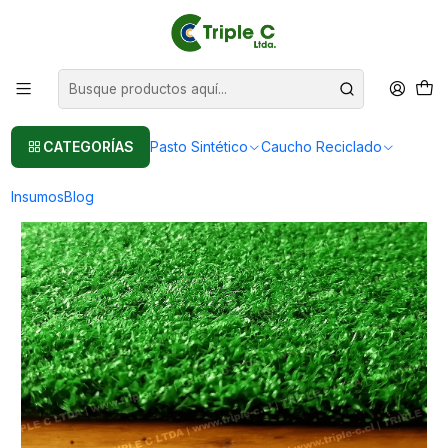
Pasto sintético Para Jardín
Leer más
Inicio
Pasto Sintético
Pasto Sintético Para Jardín
Rollo de 2x25m2 Pasto Sintético Decorativo de 7mm
CATEGORÍAS
Pasto Sintético
Caucho Reciclado
Insumos
Blog