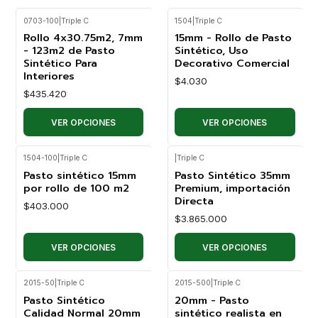
0703-100
|
Triple C
1504
|
Triple C
Rollo 4x30.75m2, 7mm
15mm - Rollo de Pasto
- 123m2 de Pasto
Sintético, Uso
Sintético Para
Decorativo Comercial
Interiores
$4.030
$435.420
VER OPCIONES
VER OPCIONES
1504-100
|
Triple C
|
Triple C
Pasto sintético 15mm
Pasto Sintético 35mm
por rollo de 100 m2
Premium, importación
Directa
$403.000
$3.865.000
VER OPCIONES
VER OPCIONES
2015-50
|
Triple C
2015-500
|
Triple C
Pasto Sintético
20mm - Pasto
Calidad Normal 20mm
sintético realista en