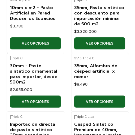
1004
|
Triple C
|
Triple C
10mm x m2 - Pasto
35mm, Pasto sintético
Artificial en Pared
con descuento para
Decora los Espacios
importación mínima
de 500 m2
$3.780
$3.320.000
VER OPCIONES
VER OPCIONES
|
Triple C
3515
|
Triple C
30mm - Pasto
35mm, Alfombra de
sintético ornamental
césped artificial x
para importar, desde
menor
500m2
$8.490
$2.955.000
VER OPCIONES
VER OPCIONES
|
Triple C
|
Triple C Ltda
Importación directa
Césped Sintético
de pasto sintético
Premium de 40mm,
25mm económico
importamos al mejor