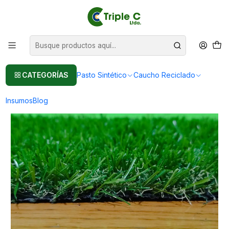
Pasto sintético Para Jardín
Leer más
Inicio
Pasto Sintético
Pasto Sintético Para Jardín
Pasto Sintético Calidad Normal 20mm - Rollo 50 m2
CATEGORÍAS
Pasto Sintético
Caucho Reciclado
Insumos
Blog