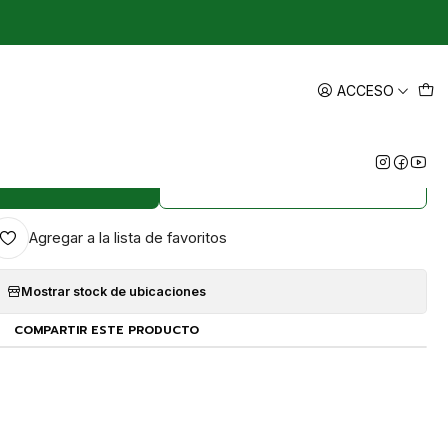
|
 Pasto Sintético 20mm: Máxima
ACCESO
orción de Impactos
EGAR AL CARRO
COMPRAR AHORA
Agregar a la lista de favoritos
Mostrar stock de ubicaciones
COMPARTIR ESTE PRODUCTO