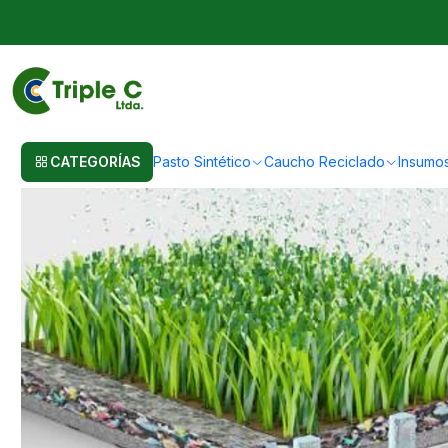
Inicio
Insumos
Shockpad para Pasto Sintético 20mm: Máxima Absorc
CATEGORÍAS
Pasto Sintético
Caucho Reciclado
Insumo