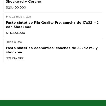
Shockpad y Corcho
$20.400.000
173202
|
Triple C Ltda
Pasto sintético Fifa Quality Pro: cancha de 17x32 m2
con Shockpad
$14.300.000
|
Triple C Ltda
Pasto sintético económico: canchas de 22x42 m2 y
shockpad
$19.242.300