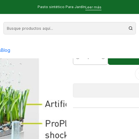
ión de Impactos
Pasto sintético Para Jardín
Leer más
Shockpad para
Abs
s
Blog
AGR
Cantidad