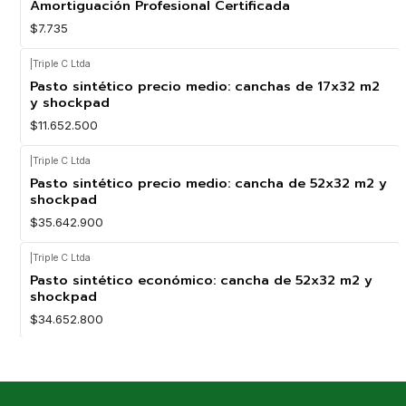
Amortiguación Profesional Certificada
$7.735
|
Triple C Ltda
Pasto sintético precio medio: canchas de 17x32 m2
y shockpad
$11.652.500
|
Triple C Ltda
Pasto sintético precio medio: cancha de 52x32 m2 y
shockpad
$35.642.900
|
Triple C Ltda
Pasto sintético económico: cancha de 52x32 m2 y
shockpad
$34.652.800