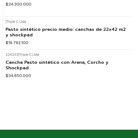
$24.300.000
|
Triple C Ltda
Pasto sintético precio medio: canchas de 22x42 m2
y shockpad
$19.792.100
224203
|
Triple C Ltda
Cancha Pasto sintético con Arena, Corcho y
Shockpad
$34.650.000