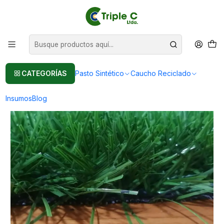
Pasto sintético Para Jardín
Leer más
Inicio
Pasto Sintético
Importación Pasto Sintético
Pasto sintético precio medio: cancha de 52x32 m2 y shockpad
CATEGORÍAS
Pasto Sintético
Caucho Reciclado
Insumos
Blog