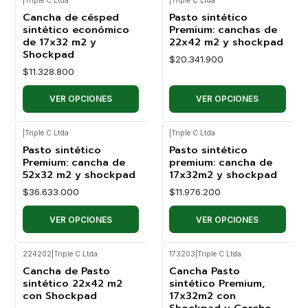
|
Triple C Ltda
|
Triple C Ltda
Cancha de césped
Pasto sintético
sintético económico
Premium: canchas de
de 17x32 m2 y
22x42 m2 y shockpad
Shockpad
$20.341.900
$11.328.800
VER OPCIONES
VER OPCIONES
|
Triple C Ltda
|
Triple C Ltda
Pasto sintético
Pasto sintético
Premium: cancha de
premium: cancha de
52x32 m2 y shockpad
17x32m2 y shockpad
$36.633.000
$11.976.200
VER OPCIONES
VER OPCIONES
224202
|
Triple C Ltda
173203
|
Triple C Ltda
Cancha de Pasto
Cancha Pasto
sintético 22x42 m2
sintético Premium,
con Shockpad
17x32m2 con
Shockpad y Corcho