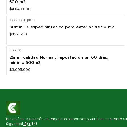
500 m2
$4.640.000
3006-50
|
Triple C
30mm - Césped sintético para exterior de 50 m2
$439.500
|
Triple C
25mm calidad Normal, importación en 60 días,
mínimo 500m2
$3.095.000
Provisión e Instalación de Proyectos Deportivos y Jardines con Pasto Sin
Síguenos