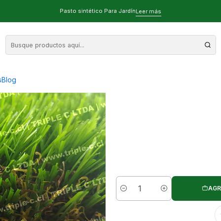
sped artificial de 100m2
Pasto sintético Para Jardín
Leer más
35mm Premium 
s
Blog
AGR
Cantidad