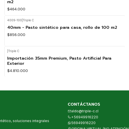
m2
$464.000
4009-100
|
Triple C
40mm - Pasto sintético para casa, rollo de 100 m2
$856.000
|
Triple C
Importación 35mm Premium, Pasto Artificial Para
Exterior
$4.810.000
CONTÁCTANOS
aldo@triple-c.cl
+56949916220
tético, soluciones integrales
56949916220
OFICINA VIRTUAL (NO ATENCIÓN