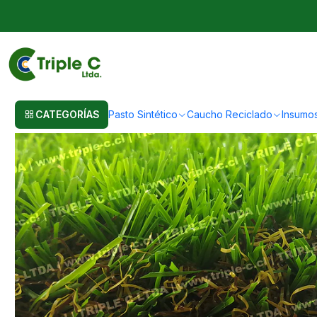
Inicio
Pasto Sintético
Pasto Sintético Para Jardín
35mm Premium - Cé
CATEGORÍAS
Pasto Sintético
Caucho Reciclado
Insumo