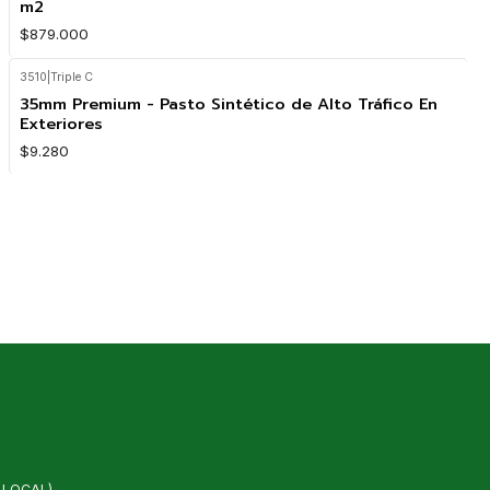
m2
$879.000
3510
|
Triple C
35mm Premium - Pasto Sintético de Alto Tráfico En
Exteriores
$9.280
 LOCAL)