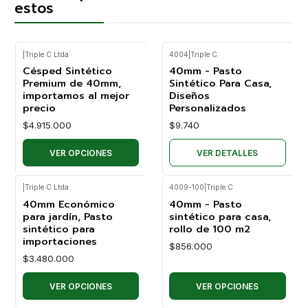
estos
|
Triple C Ltda
4004
|
Triple C
Agotado
Césped Sintético
40mm - Pasto
Premium de 40mm,
Sintético Para Casa,
importamos al mejor
Diseños
precio
Personalizados
$4.915.000
$9.740
VER OPCIONES
VER DETALLES
|
Triple C Ltda
4009-100
|
Triple C
40mm Económico
40mm - Pasto
para jardín, Pasto
sintético para casa,
sintético para
rollo de 100 m2
importaciones
$856.000
$3.480.000
VER OPCIONES
VER OPCIONES