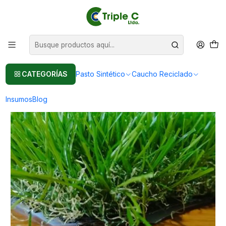
Pasto sintético Para Jardín
Leer más
Inicio
Pasto Sintético
Pasto Sintético Para Jardín
40mm - Césped Sintético Para Patios y Zonas Recreativas
CATEGORÍAS
Pasto Sintético
Caucho Reciclado
Insumos
Blog