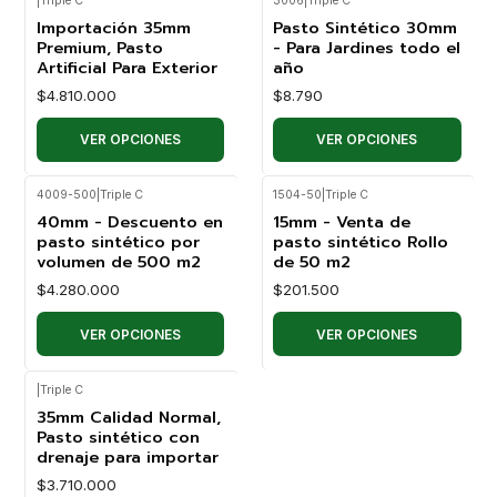
|
Triple C
3006
|
Triple C
Importación 35mm
Pasto Sintético 30mm
Premium, Pasto
- Para Jardines todo el
Artificial Para Exterior
año
$4.810.000
$8.790
VER OPCIONES
VER OPCIONES
4009-500
|
Triple C
1504-50
|
Triple C
40mm - Descuento en
15mm - Venta de
pasto sintético por
pasto sintético Rollo
volumen de 500 m2
de 50 m2
$4.280.000
$201.500
VER OPCIONES
VER OPCIONES
|
Triple C
35mm Calidad Normal,
Pasto sintético con
drenaje para importar
$3.710.000