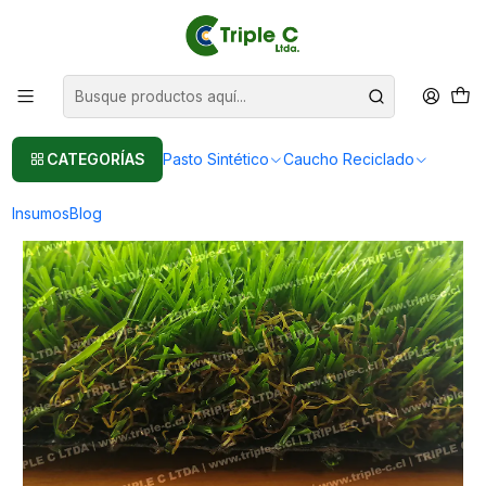
Pasto sintético Para Jardín
Leer más
Inicio
Pasto Sintético
Pasto Sintético Para Jardín
35mm Premium - Pasto Sintético de Alto Tráfico En Exteriores
CATEGORÍAS
Pasto Sintético
Caucho Reciclado
Insumos
Blog