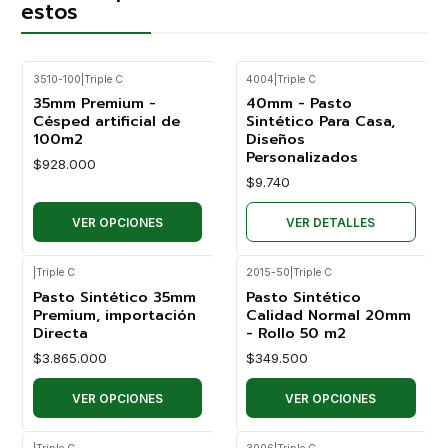
estos
3510-100
|
Triple C
4004
|
Triple C
Agotado
35mm Premium -
40mm - Pasto
Césped artificial de
Sintético Para Casa,
100m2
Diseños
Personalizados
$928.000
$9.740
VER OPCIONES
VER DETALLES
|
Triple C
2015-50
|
Triple C
Pasto Sintético 35mm
Pasto Sintético
Premium, importación
Calidad Normal 20mm
Directa
- Rollo 50 m2
$3.865.000
$349.500
VER OPCIONES
VER OPCIONES