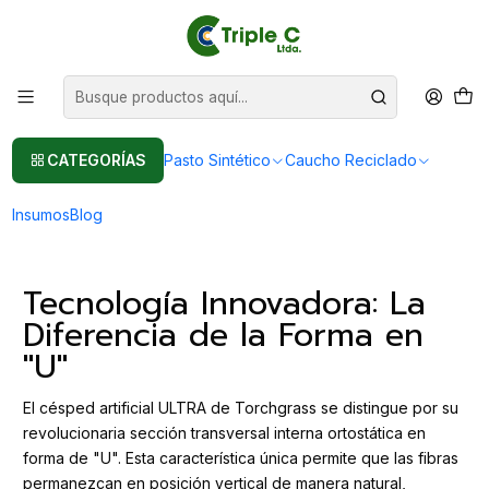
Pasto sintético Para Jardín
Leer más
Inicio
Post
Césped Artificial ULTRA de Torchgrass: Innovación y Calidad
Deportiva
Césped Artificial ULTRA de
CATEGORÍAS
Pasto Sintético
Caucho Reciclado
Torchgrass: Innovación y Calidad
Deportiva
Insumos
Blog
Tecnología Innovadora: La
Diferencia de la Forma en
"U"
El césped artificial ULTRA de Torchgrass se distingue por su
revolucionaria sección transversal interna ortostática en
forma de "U". Esta característica única permite que las fibras
permanezcan en posición vertical de manera natural,