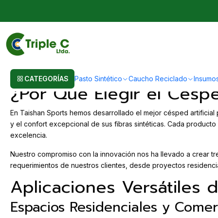
Inicio
Post
Césped Artificial para Paisajismo Taishan Sports: Calida
Césped Artificial para Paisaji
CATEGORÍAS
Pasto Sintético
Caucho Reciclado
Insumo
¿Por Qué Elegir el Césped
En Taishan Sports hemos desarrollado el mejor césped artificial 
y el confort excepcional de sus fibras sintéticas. Cada produc
excelencia.
Nuestro compromiso con la innovación nos ha llevado a crear tres 
requerimientos de nuestros clientes, desde proyectos residencia
Aplicaciones Versátiles d
Espacios Residenciales y Comer