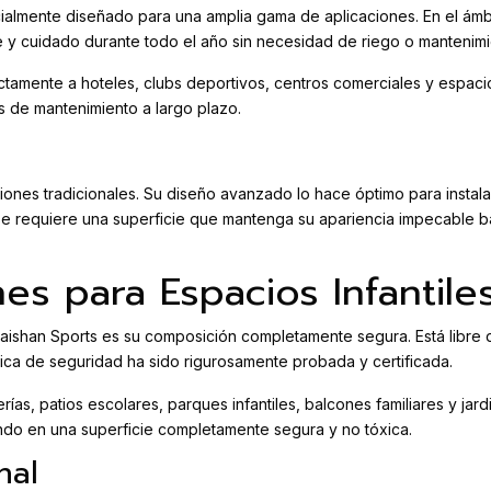
cialmente diseñado para una amplia gama de aplicaciones. En el ámbi
 y cuidado durante todo el año sin necesidad de riego o mantenimi
ectamente a hoteles, clubs deportivos, centros comerciales y espaci
s de mantenimiento a largo plazo.
caciones tradicionales. Su diseño avanzado lo hace óptimo para insta
 requiere una superficie que mantenga su apariencia impecable baj
es para Espacios Infantile
l Taishan Sports es su composición completamente segura. Está libr
stica de seguridad ha sido rigurosamente probada y certificada.
rías, patios escolares, parques infantiles, balcones familiares y jar
ando en una superficie completamente segura y no tóxica.
nal