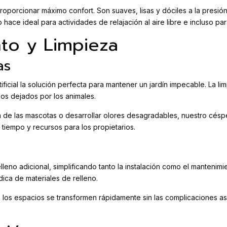
proporcionar máximo confort. Son suaves, lisas y dóciles a la presi
o hace ideal para actividades de relajación al aire libre e incluso 
nto y Limpieza
as
ficial la solución perfecta para mantener un jardín impecable. La li
os dejados por los animales.
 de las mascotas o desarrollar olores desagradables, nuestro césped
 tiempo y recursos para los propietarios.
elleno adicional, simplificando tanto la instalación como el mantenim
dica de materiales de relleno.
e los espacios se transformen rápidamente sin las complicaciones as