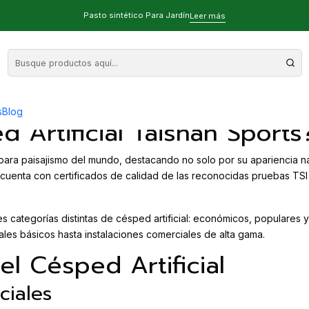
d Premium
Pasto sintético Para Jardín
Leer más
smo Taishan Sports: Calidad Prem
s
Blog
 Artificial Taishan Sports
para paisajismo del mundo, destacando no solo por su apariencia natu
to cuenta con certificados de calidad de las reconocidas pruebas TS
categorías distintas de césped artificial: económicos, populares y l
les básicos hasta instalaciones comerciales de alta gama.
el Césped Artificial
ciales