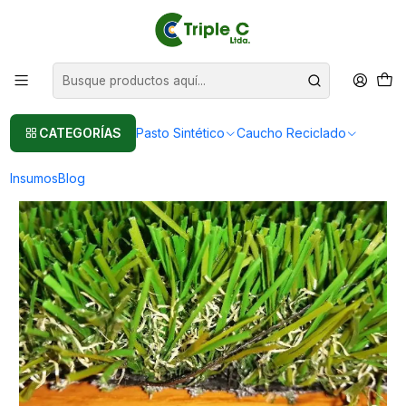
Pasto sintético Para Jardín
Leer más
Inicio
Pasto Sintético
Importación Pasto Sintético
Pasto Sintético 35mm Premium, importación Directa
CATEGORÍAS
Pasto Sintético
Caucho Reciclado
Insumos
Blog