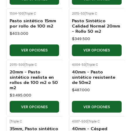
1504-100
|
Triple C
2015-50
|
Triple C
Pasto sintético 15mm
Pasto Sintético
por rollo de 100 m2
Calidad Normal 20mm
- Rollo 50 m2
$403.000
$349.500
VER OPCIONES
VER OPCIONES
2015-500
|
Triple C
4004-50
|
Triple C
20mm - Pasto
40mm - Pasto
sintético realista en
sintético resistente
rollos de 100 m2 o 50
de 50m2
m2
$487.000
$3.495.000
VER OPCIONES
VER OPCIONES
|
Triple C
4007-500
|
Triple C
35mm, Pasto sintético
40mm - Césped