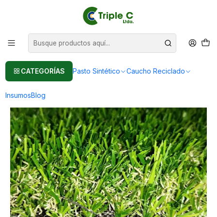
Pasto sintético Para Jardín
Leer más
Inicio
Pasto Sintético
Importación Pasto Sintético
Pasto sintético 25mm Premium en compra mayores de 500m2,
importado
CATEGORÍAS
Pasto Sintético
Caucho Reciclado
Insumos
Blog