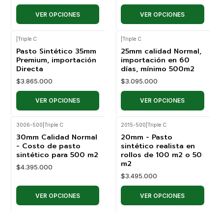
VER OPCIONES
VER OPCIONES
|
Triple C
|
Triple C
Pasto Sintético 35mm
25mm calidad Normal,
Premium, importación
importación en 60
Directa
días, mínimo 500m2
$3.865.000
$3.095.000
VER OPCIONES
VER OPCIONES
3006-500
|
Triple C
2015-500
|
Triple C
30mm Calidad Normal
20mm - Pasto
- Costo de pasto
sintético realista en
sintético para 500 m2
rollos de 100 m2 o 50
m2
$4.395.000
$3.495.000
VER OPCIONES
VER OPCIONES