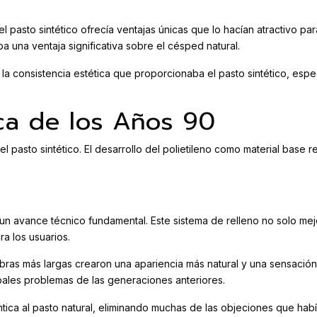
el pasto sintético ofrecía ventajas únicas que lo hacían atractivo pa
 una ventaja significativa sobre el césped natural.
la consistencia estética que proporcionaba el pasto sintético, es
ca de los Años 90
l pasto sintético. El desarrollo del polietileno como material base
n avance técnico fundamental. Este sistema de relleno no solo mejo
a los usuarios.
s fibras más largas crearon una apariencia más natural y una sensació
cipales problemas de las generaciones anteriores.
ntica al pasto natural, eliminando muchas de las objeciones que hab