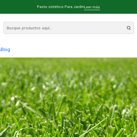
anda
Pasto sintético Para Jardín
Leer más
Evolución de la Oferta y Demanda
s
Blog