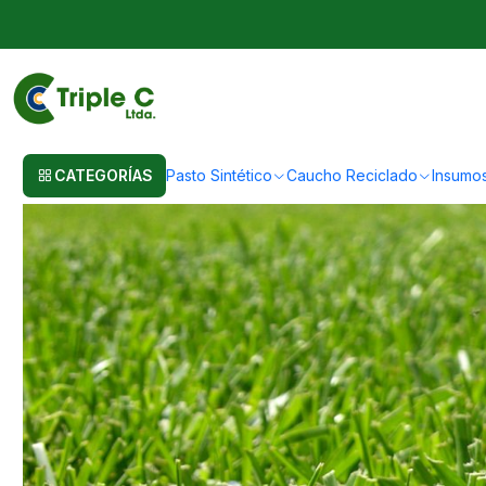
Inicio
Post
Historia del Pasto Sintético: Evolución de la Oferta y Dem
Historia del Pasto Sintético: 
CATEGORÍAS
Pasto Sintético
Caucho Reciclado
Insumo