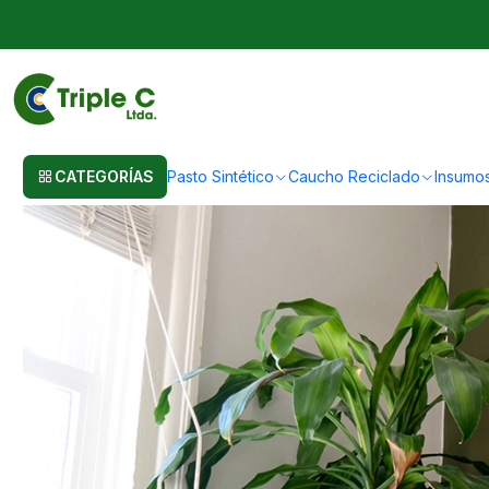
Inicio
Post
Césped Sintético Residencial para Decoración
Césped Sintético Residencial 
CATEGORÍAS
Pasto Sintético
Caucho Reciclado
Insumo