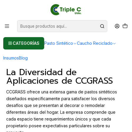
Pasto sintético Para Jardín
Leer más
Inicio
Post
CCGRASS: Versatilidad y Calidad en Pastos Sintéticos para Hogar
CCGRASS: Versatilidad y Calidad en
CATEGORÍAS
Pasto Sintético
Caucho Reciclado
Pastos Sintéticos para Hogar
Insumos
Blog
La Diversidad de
Aplicaciones de CCGRASS
CCGRASS ofrece una extensa gama de pastos sintéticos
diseñados específicamente para satisfacer los diversos
desafíos que se presentan al decorar o remodelar
diferentes áreas del hogar. La empresa comprende que
cada espacio tiene requerimientos únicos y que cada
propietario posee expectativas particulares sobre su