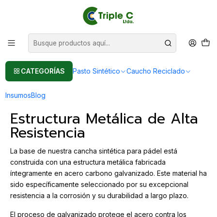
Pasto sintético Para Jardín
Leer más
Inicio
Post
Cancha Sintética para Pádel Económica: Calidad y Durabilidad
Cancha Sintética para Pádel
CATEGORÍAS
Pasto Sintético
Caucho Reciclado
Económica: Calidad y Durabilidad
Insumos
Blog
Estructura Metálica de Alta
Resistencia
La base de nuestra cancha sintética para pádel está
construida con una estructura metálica fabricada
íntegramente en acero carbono galvanizado. Este material ha
sido específicamente seleccionado por su excepcional
resistencia a la corrosión y su durabilidad a largo plazo.
El proceso de galvanizado protege el acero contra los