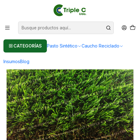
Pasto sintético Para Jardín
Leer más
Inicio
Pasto Sintético
Pasto Sintético Para Jardín
35mm - Jardín Con Pasto Sintético Y Piedras Decorativas
CATEGORÍAS
Pasto Sintético
Caucho Reciclado
Insumos
Blog