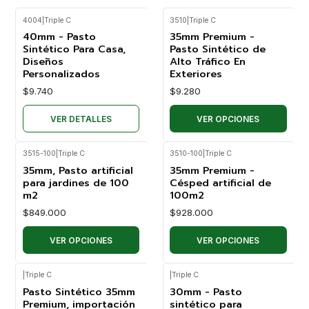
4004
|
Triple C
3510
|
Triple C
Agotado
40mm - Pasto
35mm Premium -
Sintético Para Casa,
Pasto Sintético de
Diseños
Alto Tráfico En
Personalizados
Exteriores
$9.740
$9.280
VER DETALLES
VER OPCIONES
3515-100
|
Triple C
3510-100
|
Triple C
35mm, Pasto artificial
35mm Premium -
para jardines de 100
Césped artificial de
m2
100m2
$849.000
$928.000
VER OPCIONES
VER OPCIONES
|
Triple C
|
Triple C
Pasto Sintético 35mm
30mm - Pasto
Premium, importación
sintético para