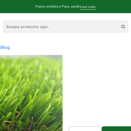
al, Pasto sintético con drenaje para importar
Pasto sintético Para Jardín
Leer más
35mm Calidad
dre
s
Blog