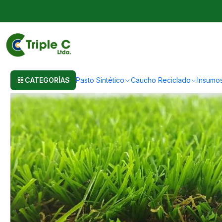
Inicio
Pasto Sintético
Importación Pasto Sintético
35mm Calidad Norm
CATEGORÍAS
Pasto Sintético
Caucho Reciclado
Insumo