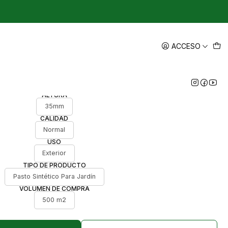
|
 Normal, Pasto sintético con
ACCESO
naje para importar
ALTURA
35mm
CALIDAD
Normal
USO
Exterior
TIPO DE PRODUCTO
Pasto Sintético Para Jardín
VOLUMEN DE COMPRA
500 m2