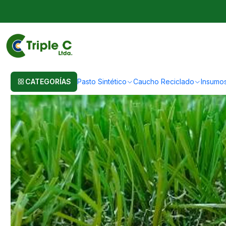
Inicio
Pasto Sintético
Importación Pasto Sintético
40mm Económico pa
CATEGORÍAS
Pasto Sintético
Caucho Reciclado
Insumo