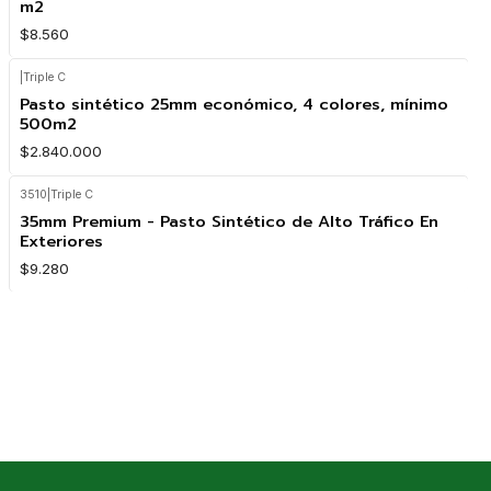
m2
$8.560
|
Triple C
Pasto sintético 25mm económico, 4 colores, mínimo
500m2
$2.840.000
3510
|
Triple C
35mm Premium - Pasto Sintético de Alto Tráfico En
Exteriores
$9.280