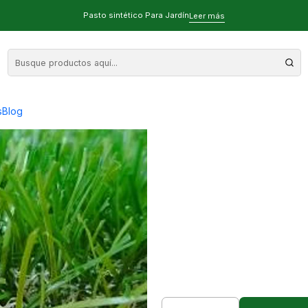
ra jardín, Pasto sintético para importaciones
Pasto sintético Para Jardín
Leer más
40mm Económico
p
s
Blog