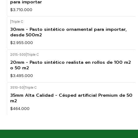
para importar
$3.710.000
|
Triple C
30mm - Pasto sintético ornamental para importar,
desde 500m2
$2.955.000
2015-500
|
Triple C
20mm - Pasto sintético realista en rollos de 100 m2
o 50 m2
$3.495.000
3510-50
|
Triple C
35mm Alta Calidad - Césped artificial Premium de 50
m2
$464.000