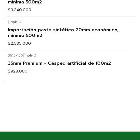
mínima 500m2
$3.340.000
|
Triple C
Importación pasto sintético 20mm económico,
mínimo 500m2
$2.535.000
3510-100
|
Triple C
35mm Premium - Césped artificial de 100m2
$928.000