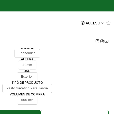
|
 para jardín, Pasto sintético
ACCESO
ara importaciones
CALIDAD
Económico
ALTURA
40mm
USO
Exterior
TIPO DE PRODUCTO
Pasto Sintético Para Jardín
VOLUMEN DE COMPRA
500 m2