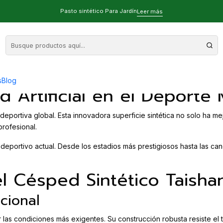
vo
Pasto sintético Para Jardín
Leer más
n Césped Artificial Deportivo
s
Blog
d Artificial en el Deporte
ia deportiva global. Esta innovadora superficie sintética no solo ha 
rofesional.
eportivo actual. Desde los estadios más prestigiosos hasta las can
l Césped Sintético Taisha
cional
r las condiciones más exigentes. Su construcción robusta resiste el