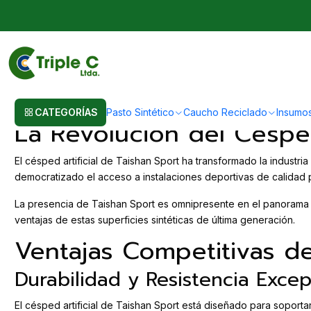
Inicio
Post
Taishan Sport: Líder Mundial en Césped Artificial Deporti
Taishan Sport: Líder Mundial e
CATEGORÍAS
Pasto Sintético
Caucho Reciclado
Insumo
La Revolución del Céspe
El césped artificial de Taishan Sport ha transformado la industr
democratizado el acceso a instalaciones deportivas de calidad p
La presencia de Taishan Sport es omnipresente en el panorama d
ventajas de estas superficies sintéticas de última generación.
Ventajas Competitivas de
Durabilidad y Resistencia Excep
El césped artificial de Taishan Sport está diseñado para soporta