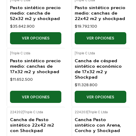
|
Triple C Ltda
|
Triple C Ltda
Pasto sintético precio
Pasto sintético precio
medio: cancha de
medio: canchas de
52x32 m2 y shockpad
22x42 m2 y shockpad
$35.642.900
$19.792.100
VER OPCIONES
VER OPCIONES
|
Triple C Ltda
|
Triple C Ltda
Pasto sintético precio
Cancha de césped
medio: canchas de
sintético económico
17x32 m2 y shockpad
de 17x32 m2 y
Shockpad
$11.652.500
$11.328.800
VER OPCIONES
VER OPCIONES
224202
|
Triple C Ltda
224203
|
Triple C Ltda
Cancha de Pasto
Cancha Pasto
sintético 22x42 m2
sintético con Arena,
con Shockpad
Corcho y Shockpad