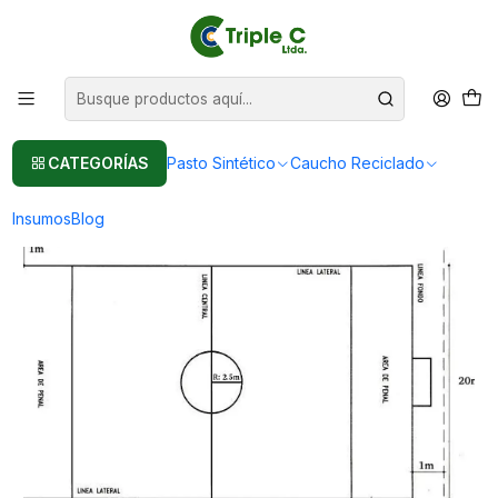
Pasto sintético Para Jardín
Leer más
Inicio
Pasto Sintético
Importación Pasto Sintético
Pasto sintético Premium: canchas de 22x42 m2 y shockpad
CATEGORÍAS
Pasto Sintético
Caucho Reciclado
Insumos
Blog