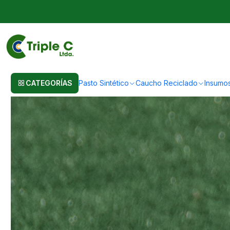
Inicio
Post
Costo del Pasto Sintético para Fútbol 7: Guía Completa 2
Costo del Pasto Sintético para
CATEGORÍAS
Pasto Sintético
Caucho Reciclado
Insumo