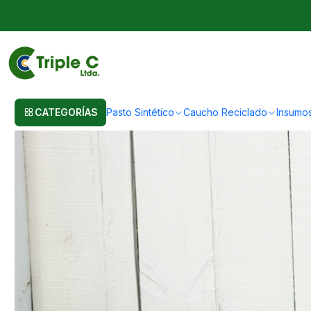
Inicio
Post
Comprar Césped Sintético para Decorar tu Hogar
Comprar Césped Sintético par
CATEGORÍAS
Pasto Sintético
Caucho Reciclado
Insumo