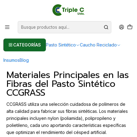
Pasto sintético Para Jardín
Leer más
Inicio
Post
Composición del Pasto Sintético CCGRASS: Materiales y Tecnología
Composición del Pasto Sintético
CATEGORÍAS
Pasto Sintético
Caucho Reciclado
CCGRASS: Materiales y Tecnología
Insumos
Blog
Materiales Principales en las
Fibras del Pasto Sintético
CCGRASS
CCGRASS utiliza una selección cuidadosa de polímeros de
alta calidad para fabricar sus fibras sintéticas. Los materiales
principales incluyen nylon (poliamida), polipropileno y
polietileno, cada uno aportando características específicas
que optimizan el rendimiento del césped artificial.