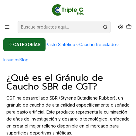
Pasto sintético Para Jardín
Leer más
Inicio
Post
Gránulo de Caucho SBR para Pasto Artificial: La Solución Premium
de CGT
Gránulo de Caucho SBR para Pasto
CATEGORÍAS
Pasto Sintético
Caucho Reciclado
Artificial: La Solución Premium de CGT
Insumos
Blog
¿Qué es el Gránulo de
Caucho SBR de CGT?
CGT ha desarrollado SBR (Styrene Butadiene Rubber), un
gránulo de caucho de alta calidad específicamente diseñado
para pasto artificial. Este producto representa la culminación
de años de investigación y desarrollo tecnológico, enfocado
en crear el mejor relleno disponible en el mercado para
superficies deportivas sintéticas.