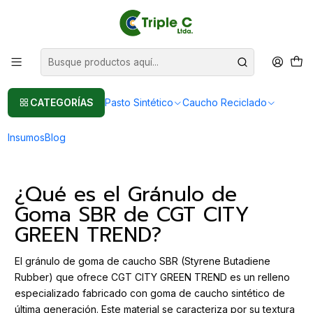
Pasto sintético Para Jardín
Leer más
Inicio
Post
Gránulo de Goma SBR: Solución Premium de CGT CITY GREEN
TREND para Césped Sintético
Gránulo de Goma SBR: Solución
CATEGORÍAS
Pasto Sintético
Caucho Reciclado
Premium de CGT CITY GREEN TREND
para Césped Sintético
Insumos
Blog
¿Qué es el Gránulo de
Goma SBR de CGT CITY
GREEN TREND?
El gránulo de goma de caucho SBR (Styrene Butadiene
Rubber) que ofrece CGT CITY GREEN TREND es un relleno
especializado fabricado con goma de caucho sintético de
última generación. Este material se caracteriza por su textura