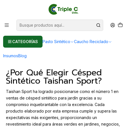
Pasto sintético Para Jardín
Leer más
Inicio
Post
Césped Sintético para Jardín Taishan Sport: Calidad Premium y
Durabilidad
Césped Sintético para Jardín Taishan
CATEGORÍAS
Pasto Sintético
Caucho Reciclado
Sport: Calidad Premium y Durabilidad
Insumos
Blog
¿Por Qué Elegir Césped
Sintético Taishan Sport?
Taishan Sport ha logrado posicionarse como el número 1 en
ventas de césped sintético para jardín gracias a su
compromiso inquebrantable con la excelencia. Cada
producto elaborado por esta empresa cumple y supera las
expectativas más exigentes, proporcionando un
revestimiento ideal para áreas verdes en jardines, negocios,