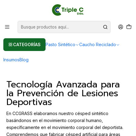
Pasto sintético Para Jardín
Leer más
Inicio
Post
CCGRASS: Césped Sintético Deportivo que Previene Lesiones y
Mejora el Rendimiento
CCGRASS: Césped Sintético Deportivo
CATEGORÍAS
Pasto Sintético
Caucho Reciclado
que Previene Lesiones y Mejora el
Rendimiento
Insumos
Blog
Tecnología Avanzada para
la Prevención de Lesiones
Deportivas
En CCGRASS elaboramos nuestro césped sintético
basándonos en el movimiento corporal humano,
específicamente en el movimiento corporal del deportista.
Comprendemos que fabricar césped artificial para áreas