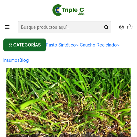
Pasto sintético Para Jardín
Leer más
Inicio
Pasto Sintético
Pasto Sintético Para Jardín
40mm - Pasto Sintético Barato, venta por metro cuadrado (m2)
CATEGORÍAS
Pasto Sintético
Caucho Reciclado
Insumos
Blog