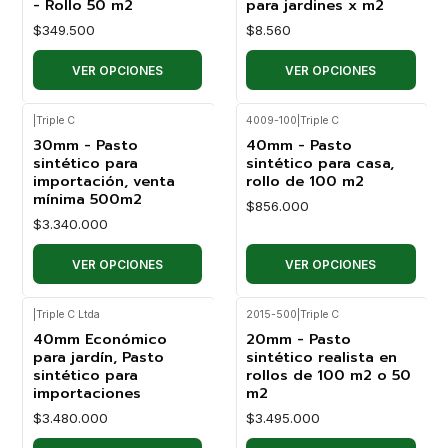
- Rollo 50 m2
para jardines x m2
$349.500
$8.560
VER OPCIONES
VER OPCIONES
|
Triple C
4009-100
|
Triple C
30mm - Pasto
40mm - Pasto
sintético para
sintético para casa,
importación, venta
rollo de 100 m2
mínima 500m2
$856.000
$3.340.000
VER OPCIONES
VER OPCIONES
|
Triple C Ltda
2015-500
|
Triple C
40mm Económico
20mm - Pasto
para jardín, Pasto
sintético realista en
sintético para
rollos de 100 m2 o 50
importaciones
m2
$3.480.000
$3.495.000