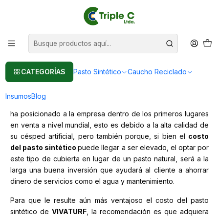
Pasto sintético Para Jardín
Leer más
Inicio
Post
VIVATURF y su pasto sintético por m2
VIVATURF y su pasto sintético por m2
CATEGORÍAS
Pasto Sintético
Caucho Reciclado
Insumos
Blog
La popularidad creciente del pasto sintético de
VIVATURF
,
ha posicionado a la empresa dentro de los primeros lugares
en venta a nivel mundial, esto es debido a la alta calidad de
su césped artificial, pero también porque, si bien el
costo
del pasto sintético
puede llegar a ser elevado, el optar por
este tipo de cubierta en lugar de un pasto natural, será a la
larga una buena inversión que ayudará al cliente a ahorrar
dinero de servicios como el agua y mantenimiento.
Para que le resulte aún más ventajoso el costo del pasto
sintético de
VIVATURF
, la recomendación es que adquiera