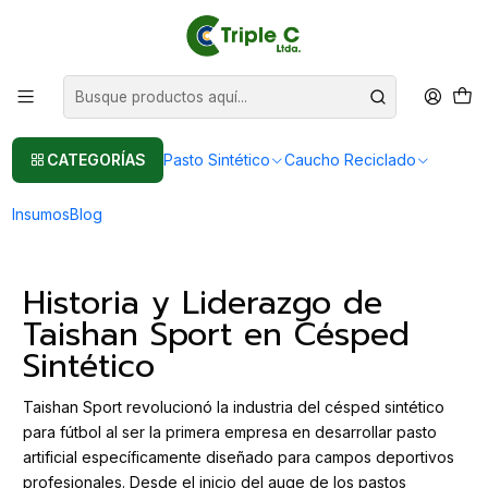
Pasto sintético Para Jardín
Leer más
Inicio
Post
Césped Sintético Taishan Sport: La Mejor Opción para Campos de
Fútbol Profesional
Césped Sintético Taishan Sport: La
CATEGORÍAS
Pasto Sintético
Caucho Reciclado
Mejor Opción para Campos de Fútbol
Profesional
Insumos
Blog
Historia y Liderazgo de
Taishan Sport en Césped
Sintético
Taishan Sport revolucionó la industria del césped sintético
para fútbol al ser la primera empresa en desarrollar pasto
artificial específicamente diseñado para campos deportivos
profesionales. Desde el inicio del auge de los pastos