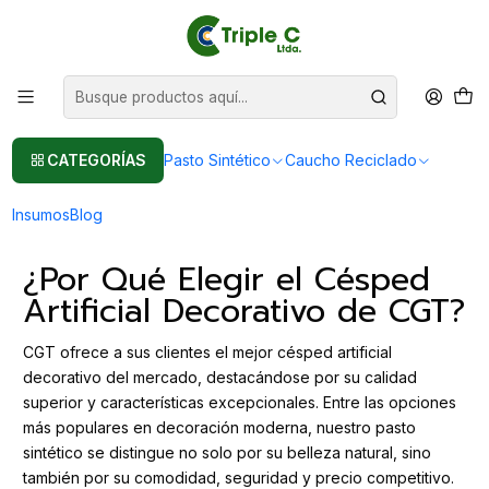
Pasto sintético Para Jardín
Leer más
Inicio
Post
Césped Artificial Decorativo CGT: La Mejor Opción Ecológica y
Versátil
Césped Artificial Decorativo CGT: La
CATEGORÍAS
Pasto Sintético
Caucho Reciclado
Mejor Opción Ecológica y Versátil
Insumos
Blog
¿Por Qué Elegir el Césped
Artificial Decorativo de CGT?
CGT ofrece a sus clientes el mejor césped artificial
decorativo del mercado, destacándose por su calidad
superior y características excepcionales. Entre las opciones
más populares en decoración moderna, nuestro pasto
sintético se distingue no solo por su belleza natural, sino
también por su comodidad, seguridad y precio competitivo.