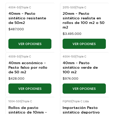
4004-50
|
Triple C
2015-500
|
Triple C
40mm - Pasto
20mm - Pasto
sintético resistente
sintético realista en
de 50m2
rollos de 100 m2 o 50
m2
$487.000
$3.495.000
VER OPCIONES
VER OPCIONES
4009-50
|
Triple C
4004-100
|
Triple C
40mm económico -
40mm - Pasto
Pasto falso por rollo
sintético verde de
de 50 m2
100 m2
$428.000
$974.000
VER OPCIONES
VER OPCIONES
1004-500
|
Triple C
FQP60
|
Triple C Ltda
Rollos de pasto
Importación Pasto
sintético de 10mm -
sintético deportivo