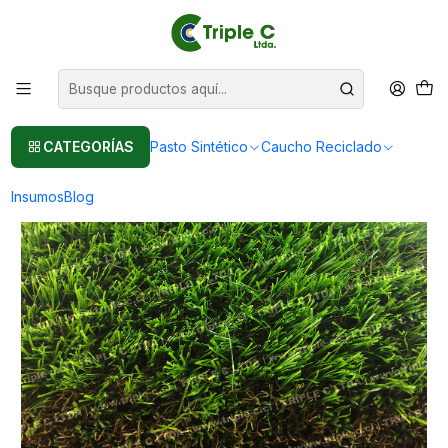
Pasto sintético Para Jardín
Leer más
Inicio
Pasto Sintético
Pasto Sintético Para Jardín
35mm - Grass sintético precio para rollo de 100 m2
CATEGORÍAS
Pasto Sintético
Caucho Reciclado
Insumos
Blog