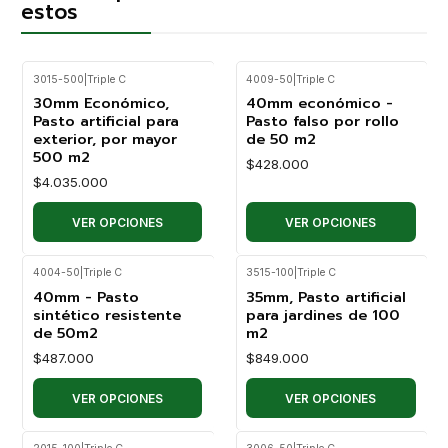
estos
3015-500
|
Triple C
4009-50
|
Triple C
30mm Económico,
40mm económico -
Pasto artificial para
Pasto falso por rollo
exterior, por mayor
de 50 m2
500 m2
$428.000
$4.035.000
VER OPCIONES
VER OPCIONES
4004-50
|
Triple C
3515-100
|
Triple C
40mm - Pasto
35mm, Pasto artificial
sintético resistente
para jardines de 100
de 50m2
m2
$487.000
$849.000
VER OPCIONES
VER OPCIONES