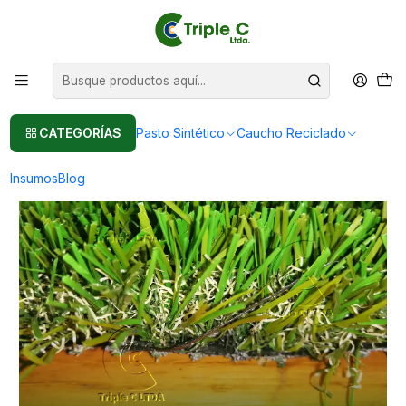
Pasto sintético Para Jardín
Leer más
Inicio
Pasto Sintético
Pasto Sintético Para Jardín
35mm, Césped artificial en rollo de 50 m2
CATEGORÍAS
Pasto Sintético
Caucho Reciclado
Insumos
Blog