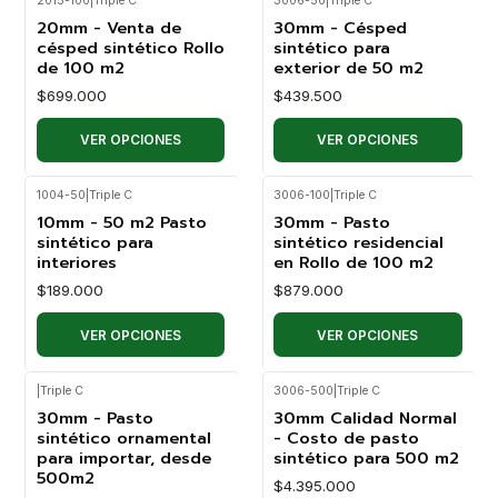
2015-100
|
Triple C
3006-50
|
Triple C
20mm - Venta de
30mm - Césped
césped sintético Rollo
sintético para
de 100 m2
exterior de 50 m2
$699.000
$439.500
VER OPCIONES
VER OPCIONES
1004-50
|
Triple C
3006-100
|
Triple C
10mm - 50 m2 Pasto
30mm - Pasto
sintético para
sintético residencial
interiores
en Rollo de 100 m2
$189.000
$879.000
VER OPCIONES
VER OPCIONES
|
Triple C
3006-500
|
Triple C
30mm - Pasto
30mm Calidad Normal
sintético ornamental
- Costo de pasto
para importar, desde
sintético para 500 m2
500m2
$4.395.000