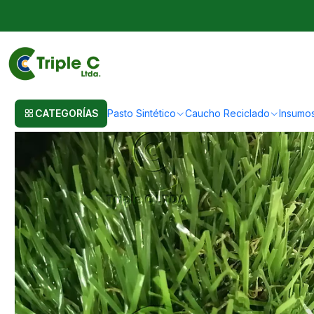
Inicio
Pasto Sintético
Pasto Sintético Para Jardín
35mm Económico - 
CATEGORÍAS
Pasto Sintético
Caucho Reciclado
Insumo