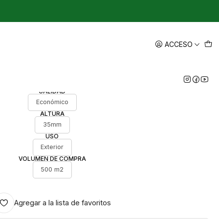
|
mico - Pasto sintético por
ACCESO
lumen de 500 m2
CALIDAD
Económico
ALTURA
35mm
USO
Exterior
VOLUMEN DE COMPRA
500 m2
Agregar a la lista de favoritos