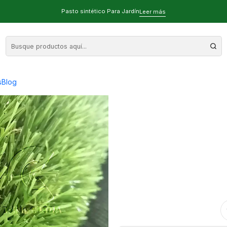
Pasto sintético por volumen de 500 m2
Pasto sintético Para Jardín
Leer más
35mm Econó
vo
s
Blog