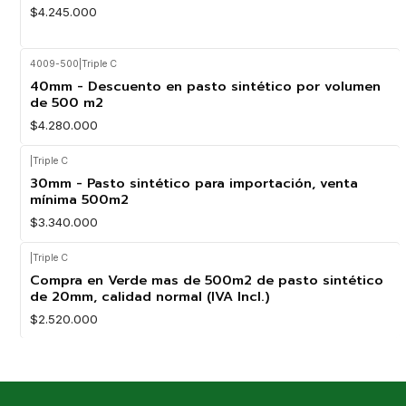
$4.245.000
4009-500
|
Triple C
40mm - Descuento en pasto sintético por volumen
de 500 m2
$4.280.000
|
Triple C
30mm - Pasto sintético para importación, venta
mínima 500m2
$3.340.000
|
Triple C
Compra en Verde mas de 500m2 de pasto sintético
de 20mm, calidad normal (IVA Incl.)
$2.520.000