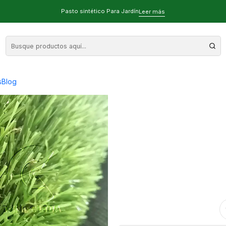
asto sintético por rollo de 50 m2
Pasto sintético Para Jardín
Leer más
35mm Económic
s
Blog