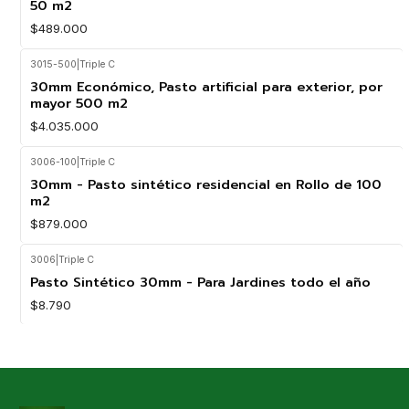
50 m2
$489.000
3015-500
|
Triple C
30mm Económico, Pasto artificial para exterior, por
mayor 500 m2
$4.035.000
3006-100
|
Triple C
30mm - Pasto sintético residencial en Rollo de 100
m2
$879.000
3006
|
Triple C
Pasto Sintético 30mm - Para Jardines todo el año
$8.790