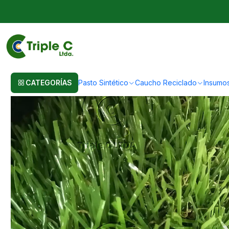
Inicio
Pasto Sintético
Pasto Sintético Para Jardín
35mm Económico - P
CATEGORÍAS
Pasto Sintético
Caucho Reciclado
Insumo