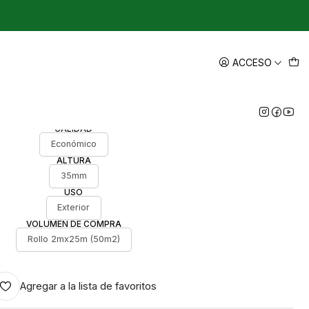
|
o - Pasto sintético por rollo
ACCESO
de 50 m2
CALIDAD
Económico
ALTURA
35mm
USO
Exterior
VOLUMEN DE COMPRA
Rollo 2mx25m (50m2)
Agregar a la lista de favoritos