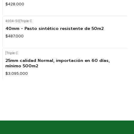
$428.000
4004-50
|
Triple C
40mm - Pasto sintético resistente de 50m2
$487.000
|
Triple C
25mm calidad Normal, importación en 60 días,
mínimo 500m2
$3.095.000