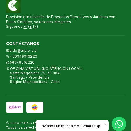
Provisión e Instalación de Proyectos Deportivos y Jardines con
Pasto Sintético, soluciones integrales
Síguenos
CONTÁCTANOS
aldo@triple-c.cl
+56949916220
56949916220
OFICINA VIRTUAL (NO ATENCIÓN LOCAL)
Santa Magdalena 75, oF 304
Santiago - Providencia
Región Metropolitana - Chile
2026 Triple C Ltda. Proyectos con Pasto Sintético.
Envíanos un mensaje de WhatsApp
Todos los derechos reservados.
Desarrollado por Jumpseller
.