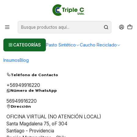
Pasto sintético Para Jardín
Leer más
Inicio
Contacto
Contáctanos
CATEGORÍAS
Pasto Sintético
Caucho Reciclado
Aquí puedes encontrar todos los canales disponibles mediante los
Insumos
Blog
cuales nos puedes contactar.
Teléfono de Contacto
+56949916220
Número de WhatsApp
56949916220
Dirección
OFICINA VIRTUAL (NO ATENCIÓN LOCAL)
Santa Magdalena 75, oF 304
Santiago - Providencia